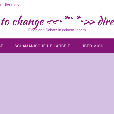
g * Beratung
 to change «•*´`*•» dire
Finde den Schatz in deinem Innern
SE
SCHAMANISCHE HEILARBEIT
ÜBER MICH