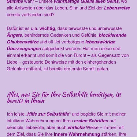
Stimme
wahr – unsere
wahrhaftige Quelle allen Seins
, wo
alle Antworten über das Leben, Sinn und Ziel der
Lebensreise
bereits vorhanden sind?
Dafür ist es u.a.
wichtig
, dass bewusste und unbewusste
Ängste
, behindernde Gedank
en und Gefühle,
blockierende
Glaubenssätze
und oft tief verborgene
lebenswidrige
Überzeugungen
aufgedeckt werden. Hat man diese erst
einmal erkannt und somit die von Furcht – als Gegensatz von
Liebe – gesteuerte Denkweise mit den einhergehenden
Gefühlen enttarnt, ist bereits der erste Schritt getan.
Alles, was Sie für Ihre Selbsthilfe benötigen, ist
bereits in Ihnen
Ich leiste „
Hilfe zur Selbsthilfe
“ und begleite Sie mit meiner
intuitiven Wahrnehmung bei Ihren
ersten Schritten
auf
sensible, liebevolle, aber auch
ehrliche
Weise – immer mit
dem Ziel, dass Sie Ihre
innere Wahrnehmung
stärken, Ihre